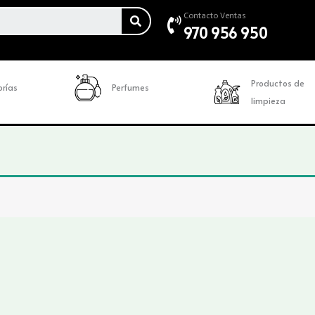
SEARCH
Contacto Ventas
970 956 950
Productos de
rías
Perfumes
limpieza