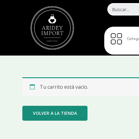
Ir
al
contenido
Catego
Tu carrito está vacío.
VOLVER A LA TIENDA