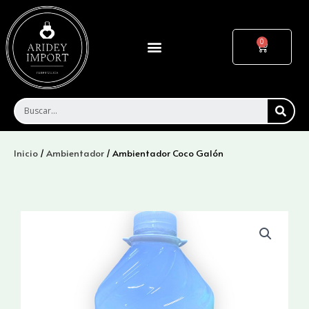
Ir
al
contenido
Menu
Cart
SEA
Inicio
/
Ambientador
/ Ambientador Coco Galón