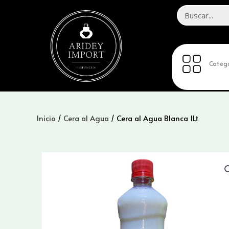
Ir
al
contenido
Catego
Inicio
/
Cera al Agua
/ Cera al Agua Blanca 1Lt