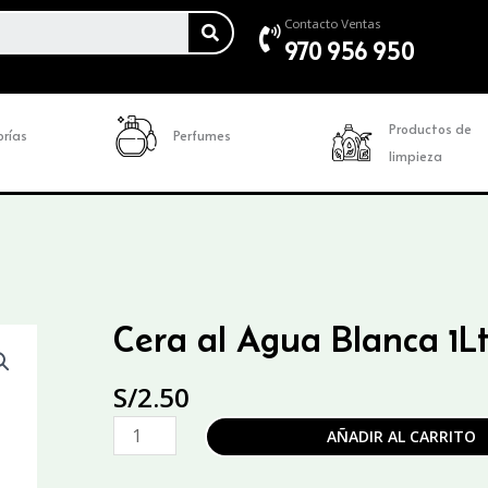
SEARCH
Contacto Ventas
970 956 950
Productos de
rías
Perfumes
limpieza
Cera al Agua Blanca 1L
S/
2.50
Cera
AÑADIR AL CARRITO
al
Agua