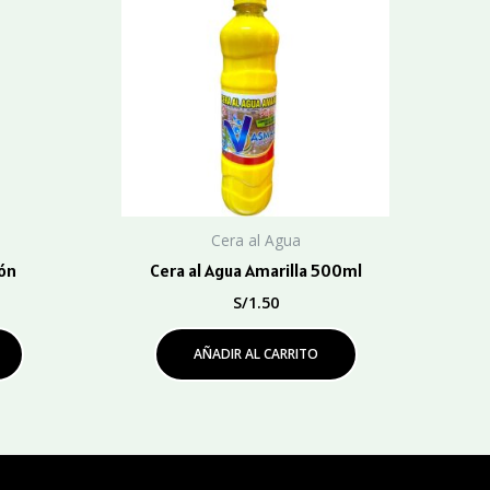
Cera al Agua
lón
Cera al Agua Amarilla 500ml
S/
1.50
AÑADIR AL CARRITO