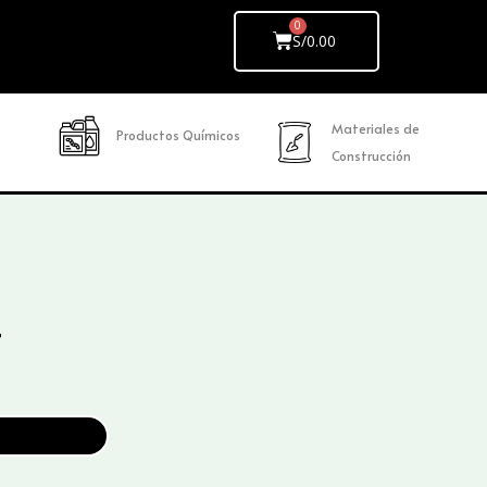
Cart
S/
0.00
Materiales de
Productos Químicos
Construcción
t