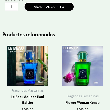
Invictus
AÑADIR AL CARRITO
Intense
Paco
Rabanne
cantidad
Productos relacionados
Fragancias Masculinas
Fragancias Femeninas
Le Beau de Jean Paul
Galtier
Flower Woman Kenzo
S/
45.00
S/
45.00