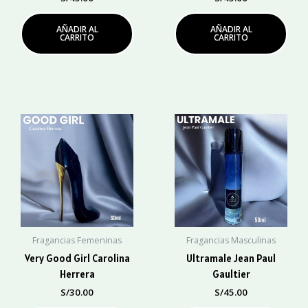
AÑADIR AL
AÑADIR AL
CARRITO
CARRITO
Fragancias Femeninas
Fragancias Masculinas
Very Good Girl Carolina
Ultramale Jean Paul
Herrera
Gaultier
S/
30.00
S/
45.00