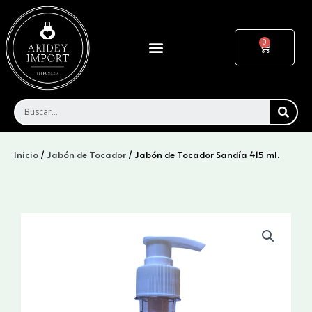
Ir
al
contenido
Menu
Cart
SEA
Inicio
/
Jabón de Tocador
/ Jabón de Tocador Sandía 415 ml.