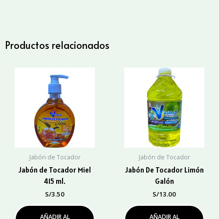
Tocador
Sandía
415
ml.
Productos relacionados
cantidad
Jabón de Tocador
Jabón de Tocador
Jabón de Tocador Miel
Jabón De Tocador Limón
415 ml.
Galón
S/
3.50
S/
13.00
AÑADIR AL
AÑADIR AL