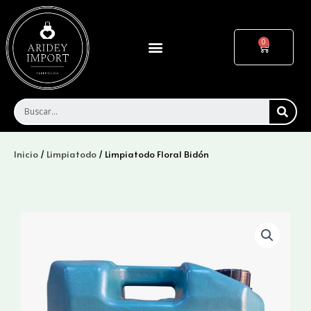
Ir
al
contenido
Menu
Cart
SEA
Inicio
/
Limpiatodo
/ Limpiatodo Floral Bidón