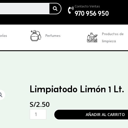
SEARCH
Contacto Ventas
970 956 950
Productos de
rías
Perfumes
limpieza
Limpiatodo Limón 1 Lt.
S/
2.50
Limpiatodo
AÑADIR AL CARRITO
Limón
1