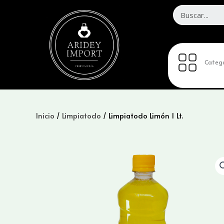
Ir
al
contenido
Catego
Inicio
/
Limpiatodo
/ Limpiatodo Limón 1 Lt.