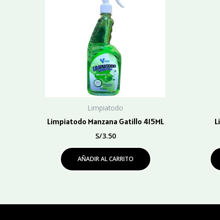
Limpiatodo
Limpiatodo Manzana Gatillo 415ML
L
S/
3.50
AÑADIR AL CARRITO