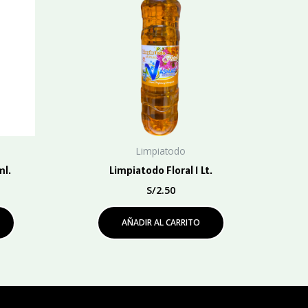
Limpiatodo
ml.
Limpiatodo Floral 1 Lt.
S/
2.50
AÑADIR AL CARRITO