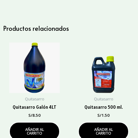
cantidad
Productos relacionados
Quitasarro
Quitasarro
Quitasarro Galón 4LT
Quitasarro 500 ml.
S/
8.50
S/
1.50
AÑADIR AL
AÑADIR AL
CARRITO
CARRITO