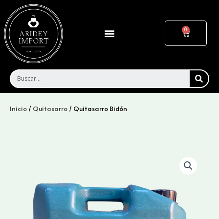
Ir
al
contenido
Menu
Cart
SEA
Inicio
/
Quitasarro
/ Quitasarro Bidón