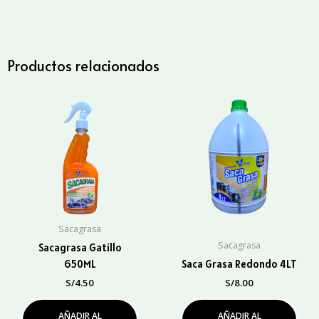
cantidad
Productos relacionados
Sacagrasa
Sacagrasa
Sacagrasa Gatillo
650ML
Saca Grasa Redondo 4LT
S/
4.50
S/
8.00
AÑADIR AL
AÑADIR AL