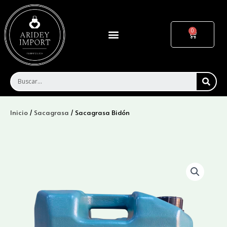
Ir
al
contenido
Menu
Cart
SEA
Inicio
/
Sacagrasa
/ Sacagrasa Bidón