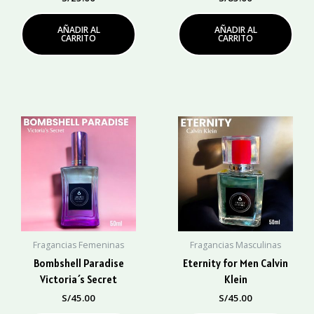
AÑADIR AL
AÑADIR AL
CARRITO
CARRITO
Fragancias Femeninas
Fragancias Masculinas
Bombshell Paradise
Eternity for Men Calvin
Victoria´s Secret
Klein
S/
45.00
S/
45.00