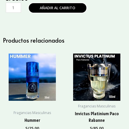
Sauvage
AÑADIR AL CARRITO
Christian
Dior
cantidad
Productos relacionados
Fragancias Masculinas
Fragancias Masculinas
Invictus Platinium Paco
Hummer
Rabanne
S/
25.00
S/
85.00