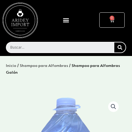
Ir
al
contenido
Menu
Cart
SEA
Inicio
/
Shampoo para Alfombras
/ Shampoo para Alfombras
Galón