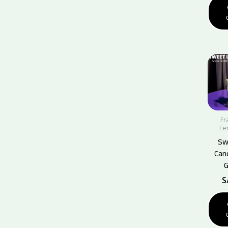
Fr
Fe
Sw
Can
G
S