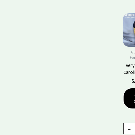
Fr
Fe
Very
Carol
S
←