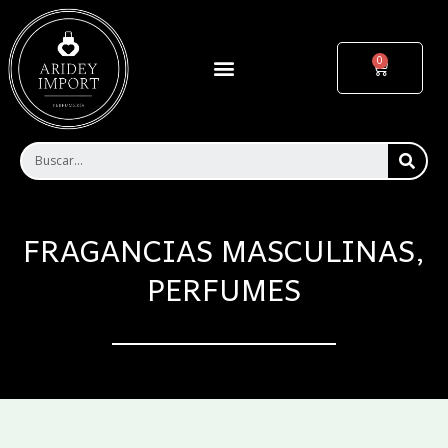
Ir
al
contenido
Menu
Cart
SEA
FRAGANCIAS MASCULINAS
,
PERFUMES