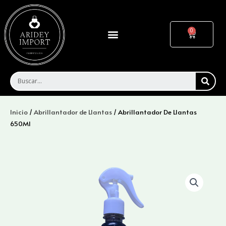
Ir
al
contenido
Menu
Cart
SEA
Inicio
/
Abrillantador de Llantas
/ Abrillantador De Llantas
650Ml