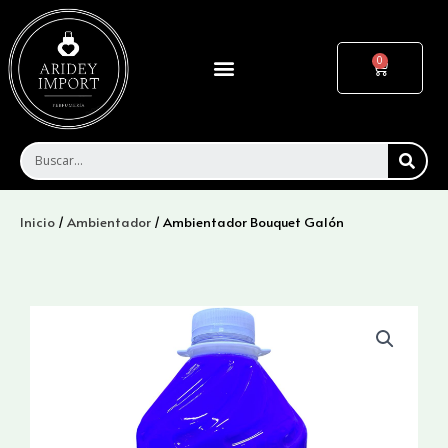
Ir
al
contenido
Menu
Cart
SEA
Inicio
/
Ambientador
/ Ambientador Bouquet Galón