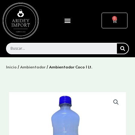
Ir
al
contenido
Menu
Cart
SEA
Inicio
/
Ambientador
/ Ambientador Coco 1 Lt.