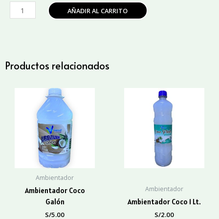
Ambientador
AÑADIR AL CARRITO
Esencia
De
Eucalipto
Galón
cantidad
Productos relacionados
Ambientador
Ambientador
Ambientador Coco
Galón
Ambientador Coco 1 Lt.
S/
5.00
S/
2.00