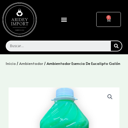
Ir
al
contenido
Menu
Cart
SEA
Inicio
/
Ambientador
/ Ambientador Esencia De Eucalipto Galón