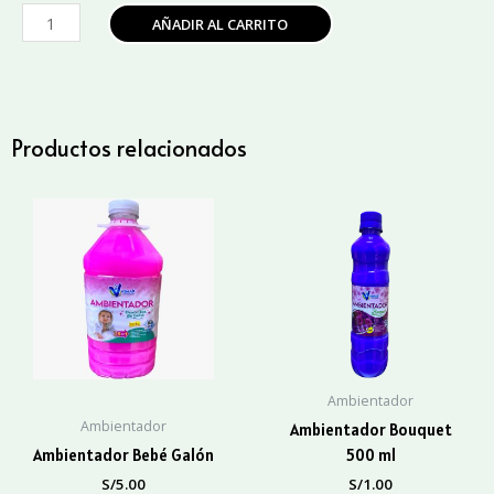
Ambientador
AÑADIR AL CARRITO
Manzana
y
Canela
500
ml.
Productos relacionados
cantidad
Ambientador
Ambientador
Ambientador Bouquet
Ambientador Bebé Galón
500 ml
S/
5.00
S/
1.00