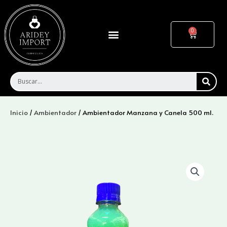
Ir
al
contenido
Menu
Cart
SEA
Inicio
/
Ambientador
/ Ambientador Manzana y Canela 500 ml.