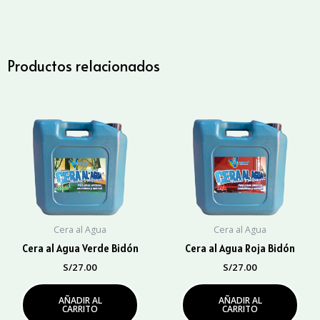
Agua
Verde
Galón
cantidad
Productos relacionados
Cera al Agua
Cera al Agua
Cera al Agua Verde Bidón
Cera al Agua Roja Bidón
S/
27.00
S/
27.00
AÑADIR AL
AÑADIR AL
CARRITO
CARRITO