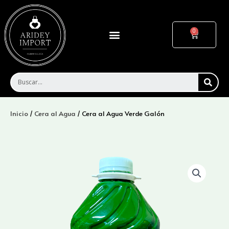
Ir
al
contenido
Menu
Cart
SEA
Inicio
/
Cera al Agua
/ Cera al Agua Verde Galón