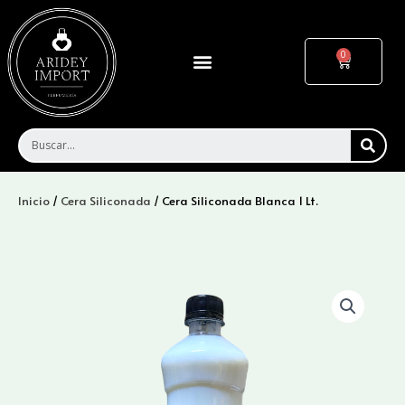
Ir
al
contenido
Menu
Cart
SEA
Inicio
/
Cera Siliconada
/ Cera Siliconada Blanca 1 Lt.