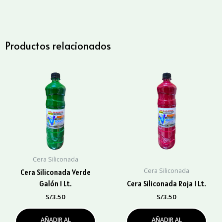
Blanca
1
Lt.
cantidad
Productos relacionados
Cera Siliconada
Cera Siliconada
Cera Siliconada Verde
Galón 1 Lt.
Cera Siliconada Roja 1 Lt.
S/
3.50
S/
3.50
AÑADIR AL
AÑADIR AL