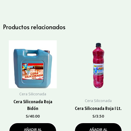
Negra
500
ml.
cantidad
Productos relacionados
Cera Siliconada
Cera Siliconada
Cera Siliconada Roja
Bidón
Cera Siliconada Roja 1 Lt.
S/
40.00
S/
3.50
AÑADIR AL
AÑADIR AL