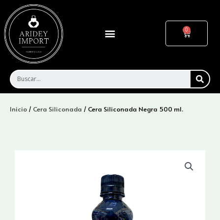
Ir
al
contenido
Menu
Cart
SEA
Inicio
/
Cera Siliconada
/ Cera Siliconada Negra 500 ml.