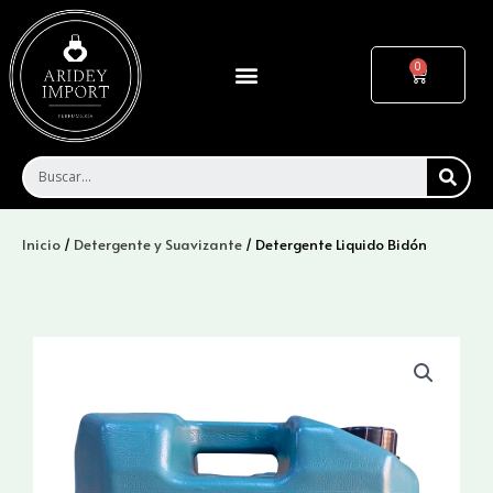
Ir
al
contenido
Menu
Cart
SEA
Inicio
/
Detergente y Suavizante
/ Detergente Liquido Bidón