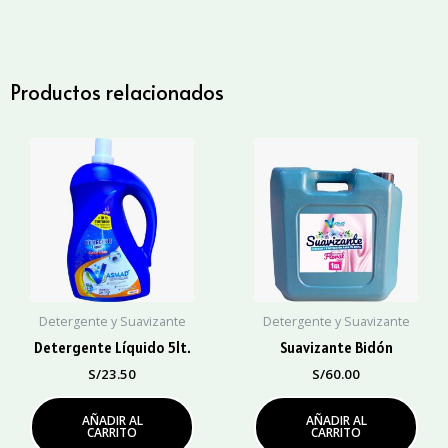
Bidón
cantidad
Productos relacionados
Detergente y Suavizante
Detergente y Suavizante
Detergente Líquido 5lt.
Suavizante Bidón
S/
23.50
S/
60.00
AÑADIR AL
AÑADIR AL
CARRITO
CARRITO