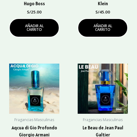
Hugo Boss
Klein
S/
25.00
S/
45.00
AÑADIR AL
AÑADIR AL
CARRITO
CARRITO
Fragancias Masculinas
Fragancias Masculinas
Aqcua di Gio Profondo
Le Beau de Jean Paul
Giorgio Armani
Galtier