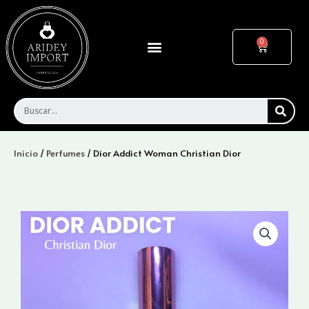
Ir
al
contenido
Menu
Cart
SEA
Inicio
/
Perfumes
/ Dior Addict Woman Christian Dior