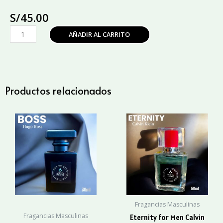
S/
45.00
Dior
AÑADIR AL CARRITO
Addict
Woman
Christian
Dior
cantidad
Productos relacionados
Fragancias Masculinas
Fragancias Masculinas
Eternity for Men Calvin