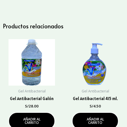
1
Lt.
cantidad
Productos relacionados
Gel Antibacterial
Gel Antibacterial
Gel Antibacterial Galón
Gel Antibacterial 415 ml.
S/
28.00
S/
4.50
AÑADIR AL
AÑADIR AL
CARRITO
CARRITO