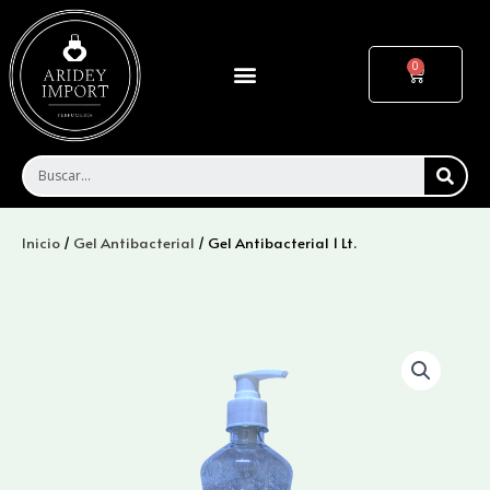
Ir
al
contenido
Menu
Cart
SEA
Inicio
/
Gel Antibacterial
/ Gel Antibacterial 1 Lt.