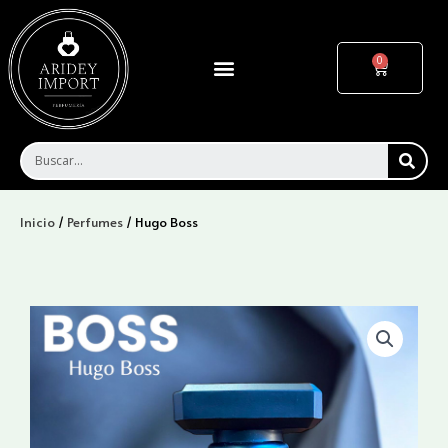
Ir
al
contenido
Menu
Cart
SEA
Inicio
/
Perfumes
/ Hugo Boss