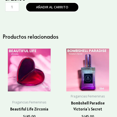
Hugo
AÑADIR AL CARRITO
Boss
cantidad
Productos relacionados
Fragancias Femeninas
Fragancias Femeninas
Bombshell Paradise
Beautiful Life Zirconia
Victoria´s Secret
S/
45.00
S/
45.00