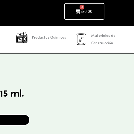
Cart
S/
0.00
Materiales de
Productos Químicos
Construcción
15 ml.