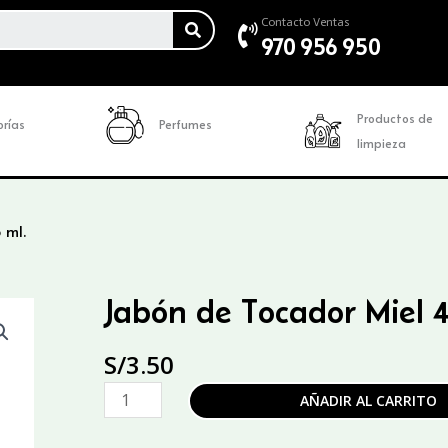
SEARCH
Contacto Ventas
970 956 950
Productos de
rías
Perfumes
limpieza
 ml.
Jabón de Tocador Miel 4
S/
3.50
Jabón
AÑADIR AL CARRITO
de
Tocador