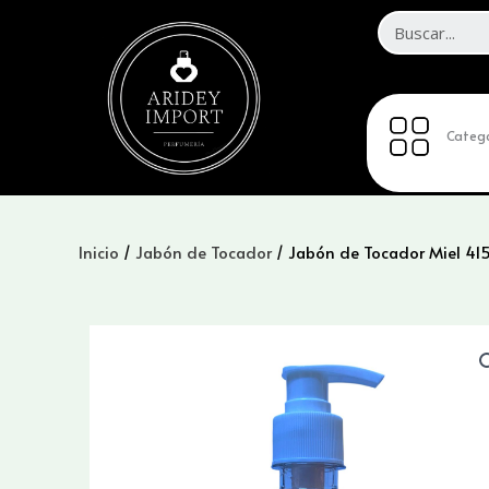
Ir
al
contenido
Catego
Inicio
/
Jabón de Tocador
/ Jabón de Tocador Miel 415