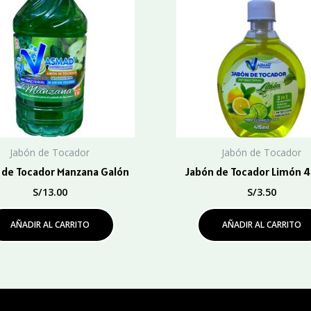
Jabón de Tocador
Jabón de Tocador
 de Tocador Manzana Galón
Jabón de Tocador Limón 4
S/
13.00
S/
3.50
AÑADIR AL CARRITO
AÑADIR AL CARRITO