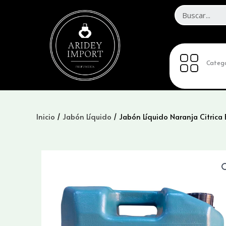
Ir
al
contenido
Catego
Inicio
/
Jabón Líquido
/ Jabón Líquido Naranja Citrica