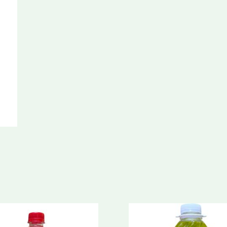
Citrica
Bidón
cantidad