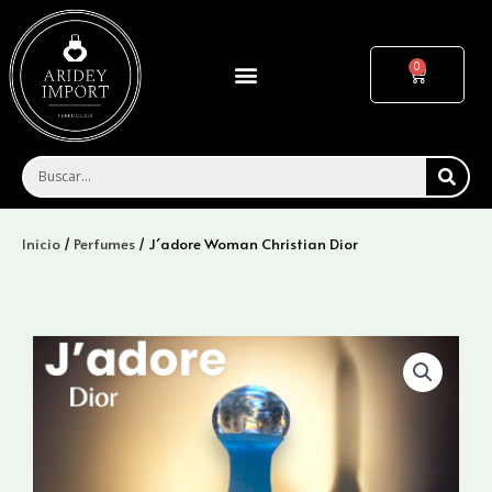
Ir
al
contenido
Menu
Cart
SEA
Inicio
/
Perfumes
/ J´adore Woman Christian Dior