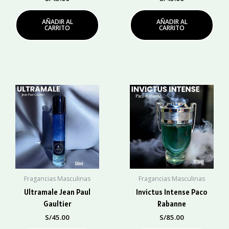
AÑADIR AL
AÑADIR AL
CARRITO
CARRITO
Fragancias Masculinas
Fragancias Masculinas
Ultramale Jean Paul
Invictus Intense Paco
Gaultier
Rabanne
S/
45.00
S/
85.00