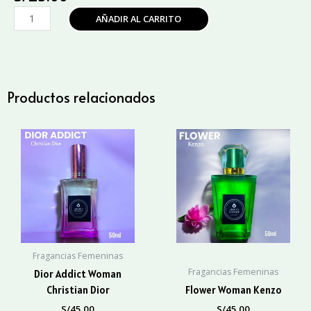
J
AÑADIR AL CARRITO
´adore
Woman
Christian
Dior
cantidad
Productos relacionados
Fragancias Femeninas
Fragancias Femeninas
Dior Addict Woman
Christian Dior
Flower Woman Kenzo
S/
45.00
S/
45.00