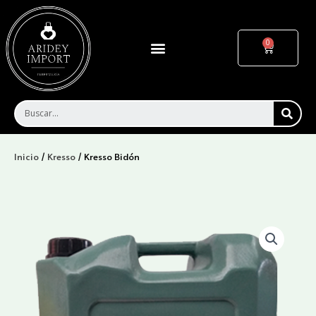
Ir
al
contenido
Menu
Cart
SEA
Inicio
/
Kresso
/ Kresso Bidón