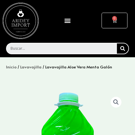
Ir
al
contenido
Menu
Cart
SEA
Inicio
/
Lavavajilla
/ Lavavajilla Aloe Vera Menta Galón