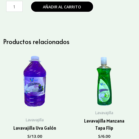
Lavavajilla
AÑADIR AL CARRITO
Aloe
Vera
Menta
Galón
cantidad
Productos relacionados
Lavavajilla
Lavavajilla
Lavavajilla Manzana
Lavavajilla Uva Galón
Tapa Flip
S/
13.00
S/
6.00