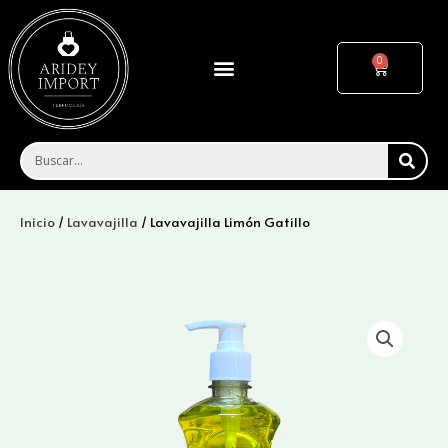
Ir
al
contenido
Menu
Cart
SEA
Inicio
/
Lavavajilla
/ Lavavajilla Limón Gatillo