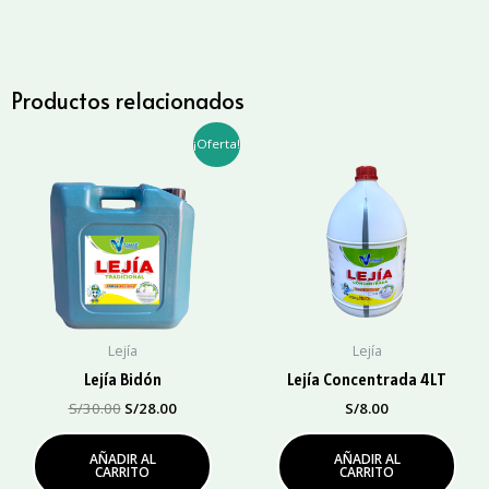
ml.
cantidad
Productos relacionados
El
El
¡Oferta!
precio
precio
original
actual
era:
es:
S/30.00.
S/28.00.
Lejía
Lejía
Lejía Bidón
Lejía Concentrada 4LT
S/
30.00
S/
28.00
S/
8.00
AÑADIR AL
AÑADIR AL
CARRITO
CARRITO