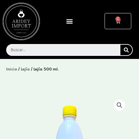
Ir
al
contenido
Menu
Cart
SEA
Inicio
/
Lejía
/ Lejía 500 ml.