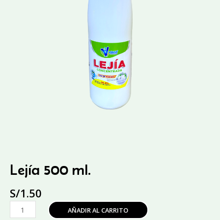
Lejía 500 ml.
S/
1.50
Lejía
AÑADIR AL CARRITO
500