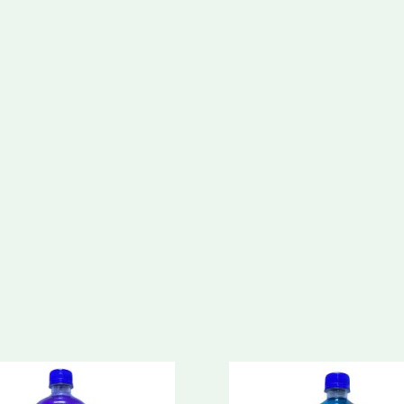
Gatillo
650ml
cantidad