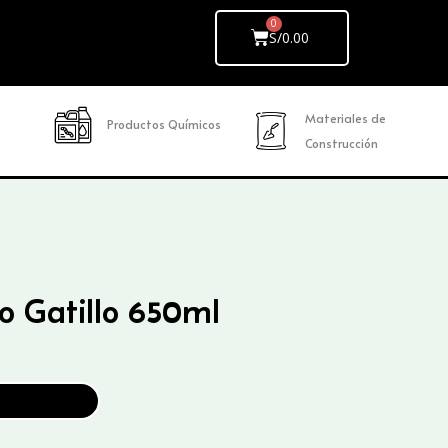
Cart
S/
0.00
Materiales de
Productos Químicos
Construcción
o Gatillo 650ml