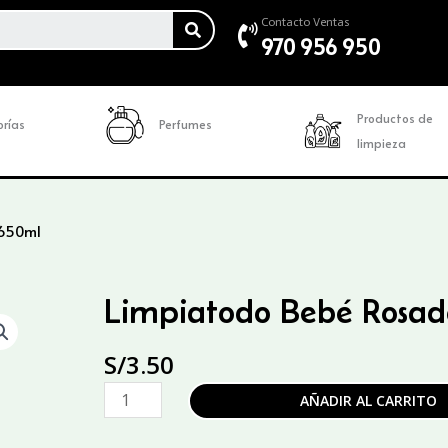
SEARCH
Contacto Ventas
970 956 950
Productos de
rías
Perfumes
limpieza
 650ml
Limpiatodo Bebé Rosad
S/
3.50
Limpiatodo
AÑADIR AL CARRITO
Bebé
Rosado