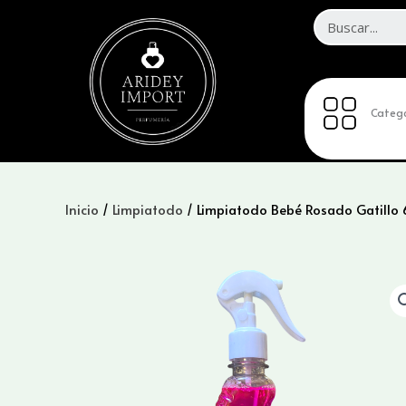
Ir
al
contenido
Catego
Inicio
/
Limpiatodo
/ Limpiatodo Bebé Rosado Gatillo