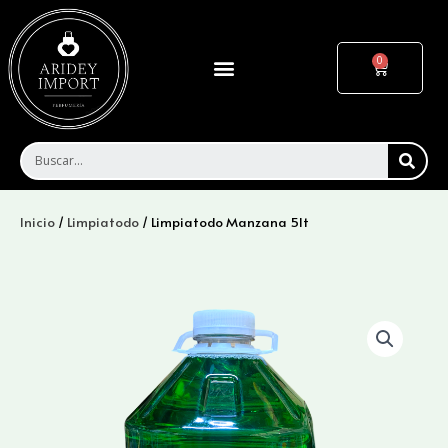
Ir
al
contenido
Menu
Cart
SEA
Inicio
/
Limpiatodo
/ Limpiatodo Manzana 5lt