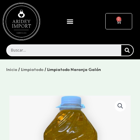
Ir
al
contenido
Menu
Cart
SEA
Inicio
/
Limpiatodo
/ Limpiatodo Naranja Galón