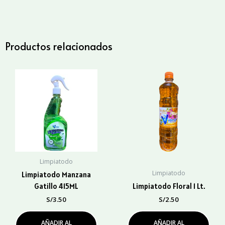
Galón
cantidad
Productos relacionados
Limpiatodo
Limpiatodo
Limpiatodo Manzana
Gatillo 415ML
Limpiatodo Floral 1 Lt.
S/
3.50
S/
2.50
AÑADIR AL
AÑADIR AL