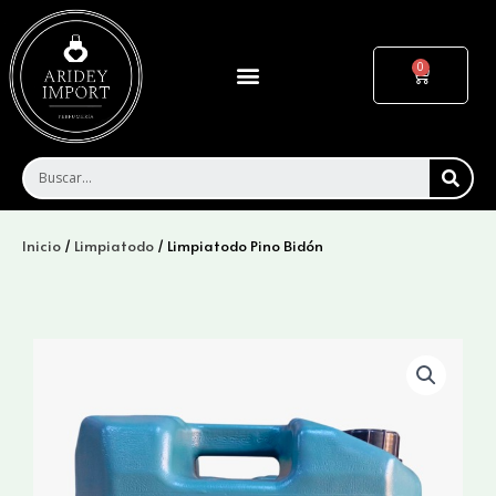
Ir
al
contenido
Menu
Cart
SEA
Inicio
/
Limpiatodo
/ Limpiatodo Pino Bidón