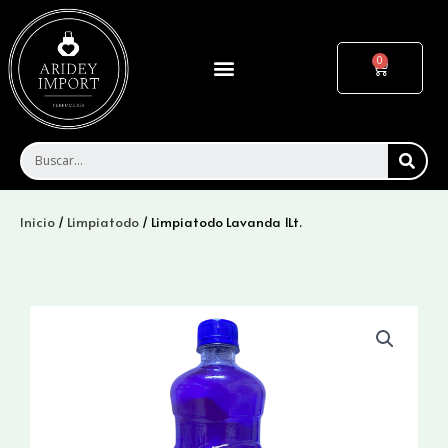
Ir
al
contenido
Menu
Cart
SEA
Inicio
/
Limpiatodo
/ Limpiatodo Lavanda 1Lt.