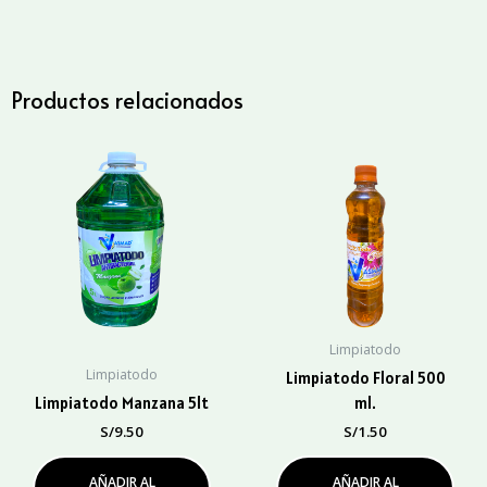
1Lt.
cantidad
Productos relacionados
Limpiatodo
Limpiatodo
Limpiatodo Floral 500
Limpiatodo Manzana 5lt
ml.
S/
9.50
S/
1.50
AÑADIR AL
AÑADIR AL