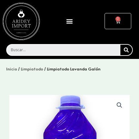
Ir
al
contenido
Menu
Cart
SEA
Inicio
/
Limpiatodo
/ Limpiatodo Lavanda Galón