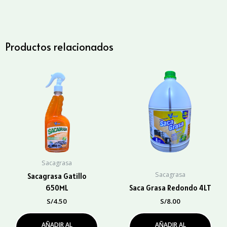
ml.
cantidad
Productos relacionados
Sacagrasa
Sacagrasa
Sacagrasa Gatillo
650ML
Saca Grasa Redondo 4LT
S/
4.50
S/
8.00
AÑADIR AL
AÑADIR AL