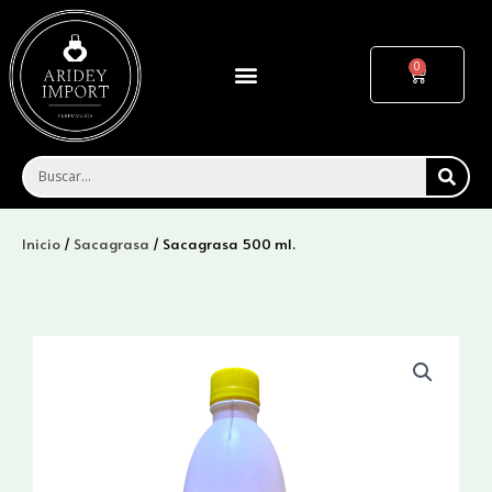
Ir
al
contenido
Menu
Cart
SEA
Inicio
/
Sacagrasa
/ Sacagrasa 500 ml.