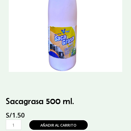
Sacagrasa 500 ml.
S/
1.50
Sacagrasa
AÑADIR AL CARRITO
500