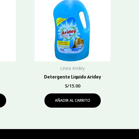
Linea Aridey
Detergente Liquido Aridey
S/
15.00
AÑADIR AL CARRITO