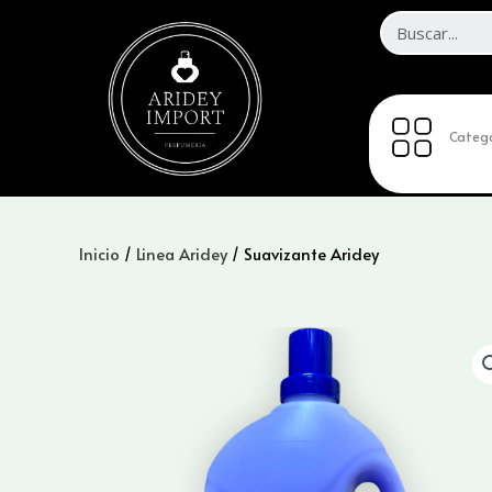
Ir
al
contenido
Catego
Inicio
/
Linea Aridey
/ Suavizante Aridey