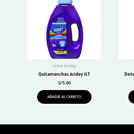
Linea Aridey
Quitamanchas Aridey 1LT
Dete
S/
5.00
AÑADIR AL CARRITO