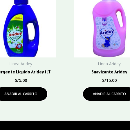
Linea Aridey
Linea Aridey
rgente Liquido Aridey 1LT
Suavizante Aridey
S/
5.00
S/
15.00
AÑADIR AL CARRITO
AÑADIR AL CARRITO