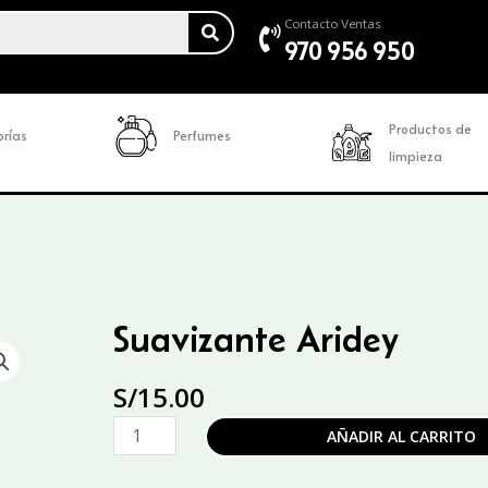
SEARCH
Contacto Ventas
970 956 950
Productos de
rías
Perfumes
limpieza
Suavizante Aridey
S/
15.00
Suavizante
AÑADIR AL CARRITO
Aridey
cantidad