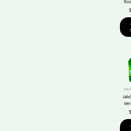
Ros
S
Jabó
Jabó
Ver
S