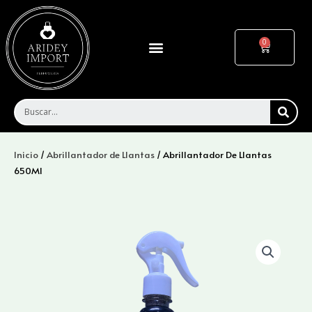
Ir
al
contenido
Menu
Cart
SEA
Inicio
/
Abrillantador de Llantas
/ Abrillantador De Llantas
650Ml