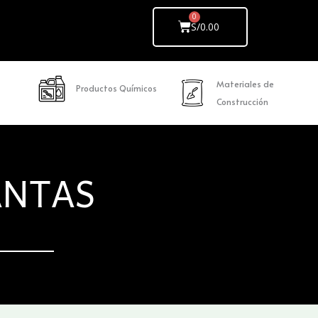
Cart
S/
0.00
Materiales de
Productos Químicos
Construcción
ANTAS