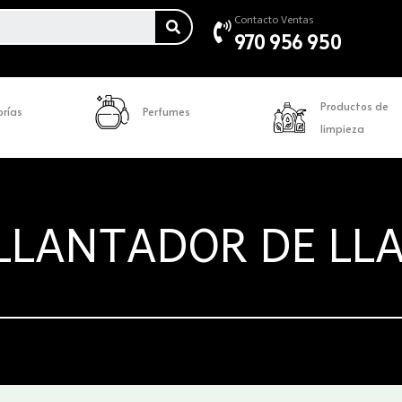
SEARCH
Contacto Ventas
970 956 950
Productos de
rías
Perfumes
limpieza
LLANTADOR DE LL