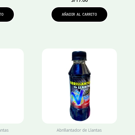
TO
AÑADIR AL CARRITO
antas
Abrillantador de Llantas