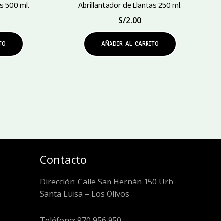
s 500 ml.
Abrillantador de Llantas 250 ml.
S/
2.00
TO
AÑADIR AL CARRITO
Contacto
Dirección: Calle San Hernán 150 Urb.
Santa Luisa – Los Olivos
Teléfono: 970 956 950