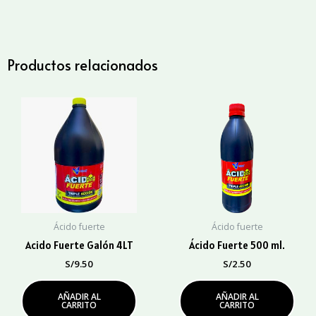
Bidón
cantidad
Productos relacionados
Ácido fuerte
Ácido fuerte
Acido Fuerte Galón 4LT
Ácido Fuerte 500 ml.
S/
9.50
S/
2.50
AÑADIR AL
AÑADIR AL
CARRITO
CARRITO