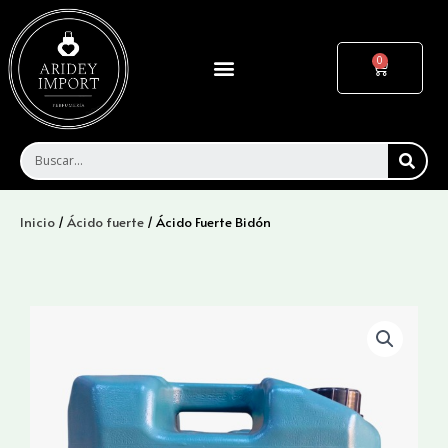
Ir
al
contenido
Menu
Cart
SEA
Inicio
/
Ácido fuerte
/ Ácido Fuerte Bidón