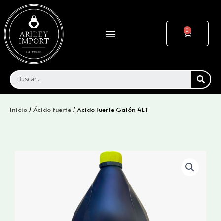
Ir
al
contenido
Menu
Cart
SEA
Inicio
/
Ácido fuerte
/ Acido Fuerte Galón 4LT