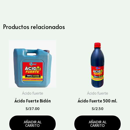
Galón
4LT
cantidad
Productos relacionados
Ácido fuerte
Ácido fuerte
Ácido Fuerte Bidón
Ácido Fuerte 500 ml.
S/
37.00
S/
2.50
AÑADIR AL
AÑADIR AL
CARRITO
CARRITO