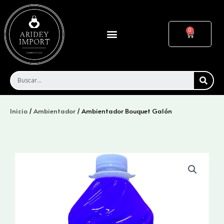
Ir
al
contenido
Menu
Cart
SEA
Inicio
/
Ambientador
/ Ambientador Bouquet Galón