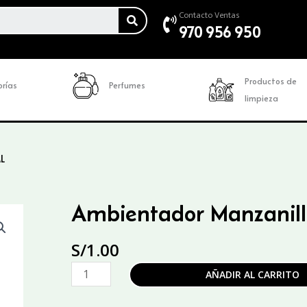
SEARCH
Contacto Ventas
970 956 950
Productos de
rías
Perfumes
limpieza
L
Ambientador Manzanil
S/
1.00
Ambientador
AÑADIR AL CARRITO
Manzanilla
500ML