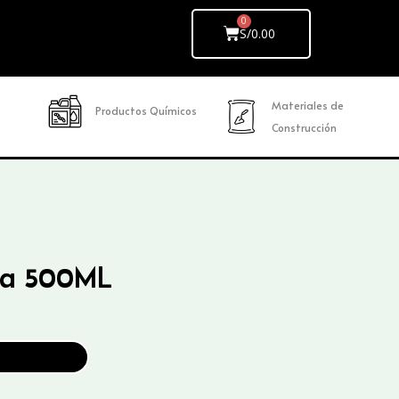
Cart
S/
0.00
Materiales de
Productos Químicos
Construcción
la 500ML