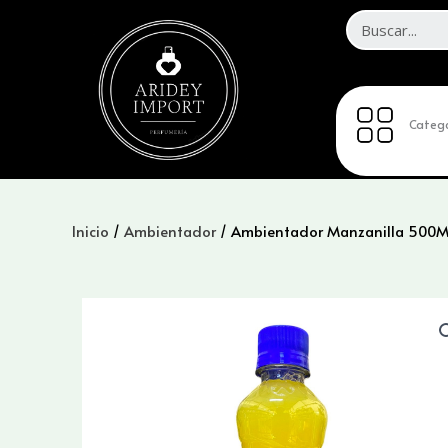
Ir
al
contenido
Catego
Inicio
/
Ambientador
/ Ambientador Manzanilla 500M