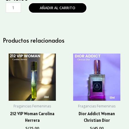
Fame
AÑADIR AL CARRITO
Paco
Rabanne
cantidad
Productos relacionados
Fragancias Femeninas
Fragancias Femeninas
212 VIP Woman Carolina
Dior Addict Woman
Herrera
Christian Dior
S/
25.00
S/
45.00