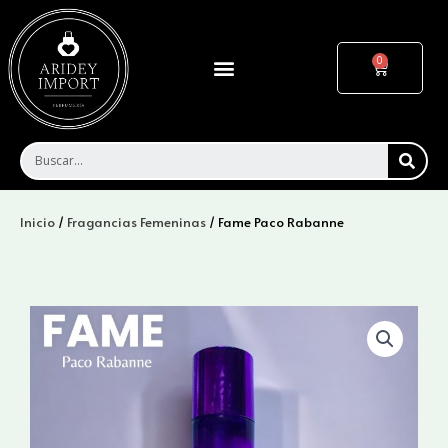
Ir
al
contenido
Menu
Cart
SEA
Inicio
/
Fragancias Femeninas
/ Fame Paco Rabanne