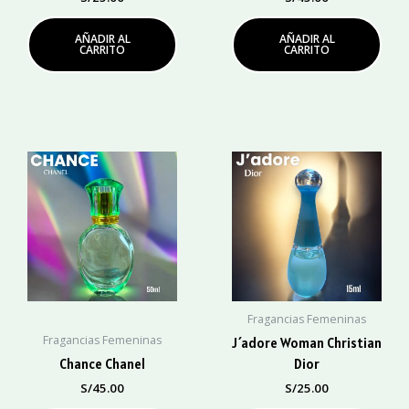
AÑADIR AL
AÑADIR AL
CARRITO
CARRITO
Fragancias Femeninas
Fragancias Femeninas
J´adore Woman Christian
Chance Chanel
Dior
S/
45.00
S/
25.00