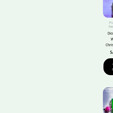
Fr
Fe
Dio
Chri
S