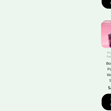
Fr
Fe
Bo
P
Vi
S