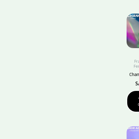
Fr
Fe
Chan
S