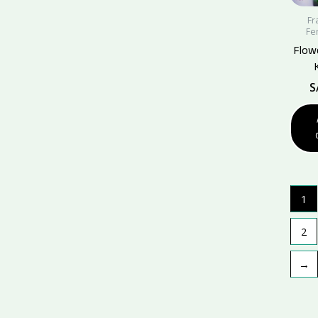
Fr
Fe
Flow
S
1
2
→