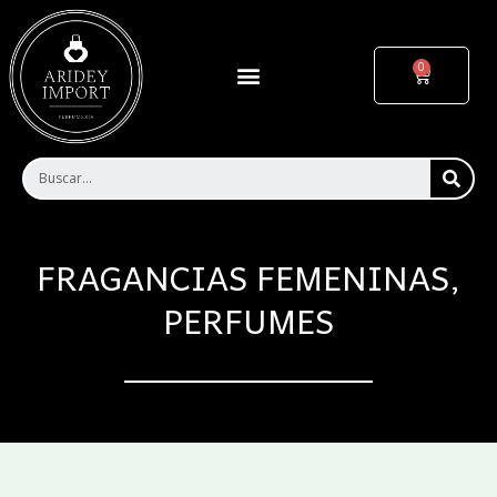
Ir
al
contenido
Menu
Cart
SEA
FRAGANCIAS FEMENINAS
,
PERFUMES