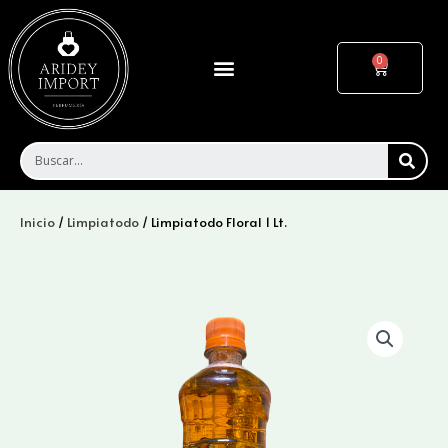
Ir
al
contenido
Menu
Cart
SEA
Inicio
/
Limpiatodo
/ Limpiatodo Floral 1 Lt.