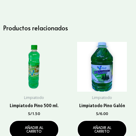
1
Lt.
cantidad
Productos relacionados
Limpiatodo
Limpiatodo
Limpiatodo Pino 500 ml.
Limpiatodo Pino Galón
S/
1.50
S/
6.00
AÑADIR AL
AÑADIR AL
CARRITO
CARRITO