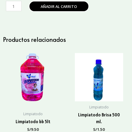
Limpiatodo
AÑADIR AL CARRITO
Lavanda
Gatillo
650ML
cantidad
Productos relacionados
Limpiatodo
Limpiatodo
Limpiatodo Brisa 500
Limpiatodo bb 5lt
ml.
S/
9.50
S/
1.50