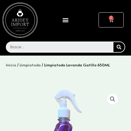
Ir
al
contenido
Menu
Cart
SEA
Inicio
/
Limpiatodo
/ Limpiatodo Lavanda Gatillo 650ML